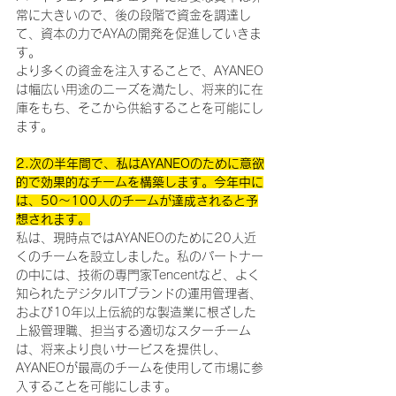
常に大きいので、後の段階で資金を調達し
て、資本の力でAYAの開発を促進していきま
す。
より多くの資金を注入することで、AYANEO
は幅広い用途のニーズを満たし、将来的に在
庫をもち、そこから供給することを可能にし
ます。
2.次の半年間で、私はAYANEOのために意欲
的で効果的なチームを構築します。今年中に
は、50〜100人のチームが達成されると予
想されます。
私は、現時点ではAYANEOのために20人近
くのチームを設立しました。私のパートナー
の中には、技術の専門家Tencentなど、よく
知られたデジタルITブランドの運用管理者、
および10年以上伝統的な製造業に根ざした
上級管理職、担当する適切なスターチーム
は、将来より良いサービスを提供し、
AYANEOが最高のチームを使用して市場に参
入することを可能にします。