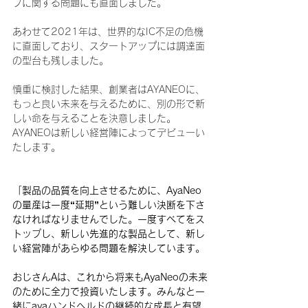
プに関する問題にも直面しました。
あわせて2021年は、世界的なIC不足の危機
に直面しており、スタートアップには調達面
の型台も残しました。
慎重に検討した結果、創業者はAYANEOに、
もっと良い未来を与えるために、別の形で新
しい命を与えることを決意しました。
AYANEOは新しい経営陣によってデビューい
たします。
「製品の品質を向上させるために、AyaNeo
の量産は一度“延期”という難しい決断を下さ
なければなりませんでした。一度すべてをス
トップし、新しい先進的な製品として、新し
い経営陣があらゆる問題を解決しています。
おじさんAは、これから将来もAyaNeoの未来
のために全力で投資いたします。みんなと一
緒にayaハンドヘルドの継続的な成長と有望